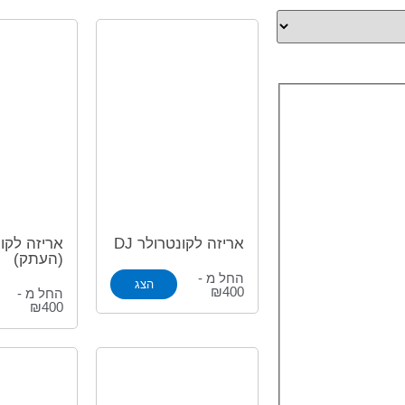
אריזה לקונטרולר DJ
(העתק)
החל מ -
הצג
₪400
החל מ -
₪400