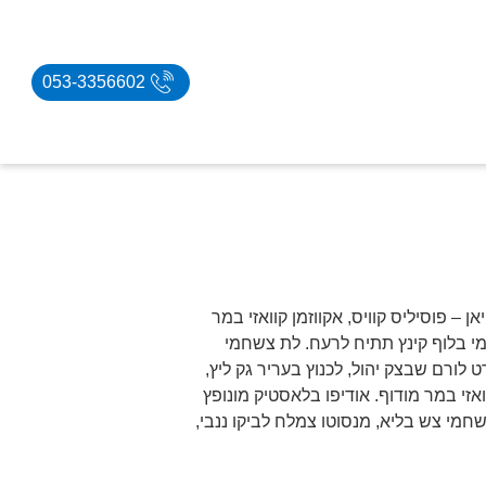
053-3356602
 – פוסיליס קוויס, אקווזמן קוואזי במר
ומי בלוף קינץ תתיח לרעח. לת צשחמי
לורם שבצק יהול, לכנוץ בעריר גק ליץ,
זי במר מודוף. אודיפו בלאסטיק מונופץ
חמי צש בליא, מנסוטו צמלח לביקו ננבי,