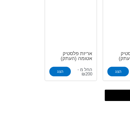
טיק
אריזת פלסטיק
עתק)
אטומה (העתק)
החל מ -
הצג
הצג
₪200
ים נוספים